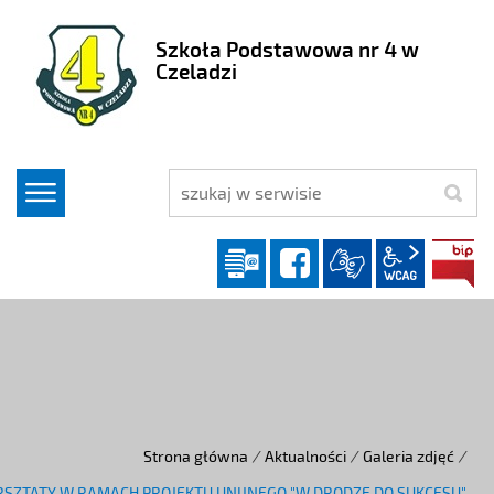
Szkoła Podstawowa nr 4 w
Czeladzi
szukaj
Dziennik elektroniczny
facebook
wcag2.1
Strona główna
/
Aktualności
/
Galeria zdjęć
/
SZTATY W RAMACH PROJEKTU UNIJNEGO "W DRODZE DO SUKCESU"