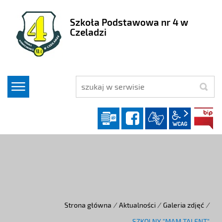
Szkoła Podstawowa nr 4 w
Czeladzi
szukaj
Dziennik elektroniczny
facebook
wcag2.1
Strona główna
/
Aktualności
/
Galeria zdjęć
/
SZKOLNY "MAM TALENT"