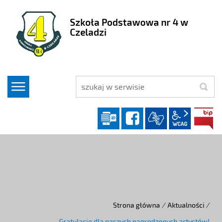
Szkoła Podstawowa nr 4 w
Czeladzi
szukaj
Dziennik elektroniczny
facebook
wcag2.1
Strona główna
/
Aktualności
/
Gratulacje dla naszych nagrodzonych artystów!