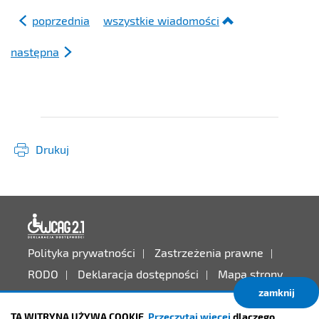
poprzednia
wszystkie wiadomości
następna
Drukuj
Deklaracja dostępności
Polityka prywatności
Zastrzeżenia prawne
RODO
Deklaracja dostępności
Mapa strony
zamknij
Projekt:
IntraCOM.pl
TA WITRYNA UŻYWA COOKIE.
Przeczytaj więcej
dlaczego