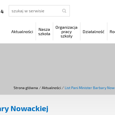
szukaj
 4
Organizacja
Nasza
Aktualności
pracy
Działalność
Ro
szkoła
szkoły
Strona główna
/
Aktualności
/
List Pani Minister Barbary Now
bary Nowackiej