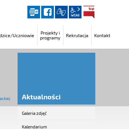
Dziennik elektroniczny
facebook
wcag2.1
BIP
Projekty i
dzice/Uczniowie
Rekrutacja
Kontakt
programy
Aktualności
ackiej
Galeria zdjęć
Aktualności
Kalendarium