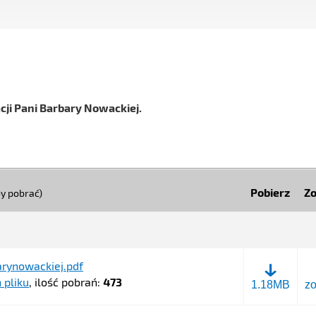
cji Pani Barbary Nowackiej
.
Pobierz
Z
aby pobrać)
arynowackiej.pdf
 pliku
, ilość pobrań:
473
listpanimini
1.18MB
z