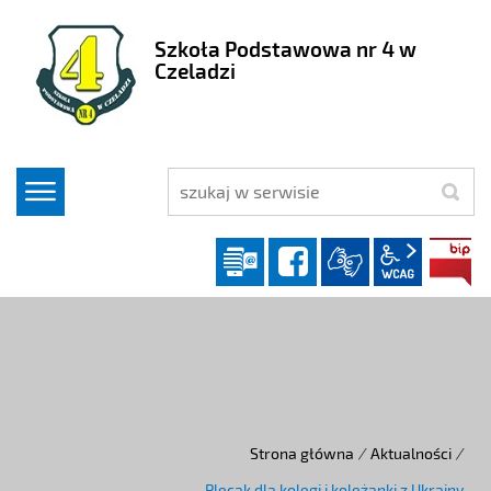
Szkoła Podstawowa nr 4 w
Czeladzi
szukaj
Dziennik elektroniczny
facebook
wcag2.1
Strona główna
/
Aktualności
/
Plecak dla kolegi i koleżanki z Ukrainy