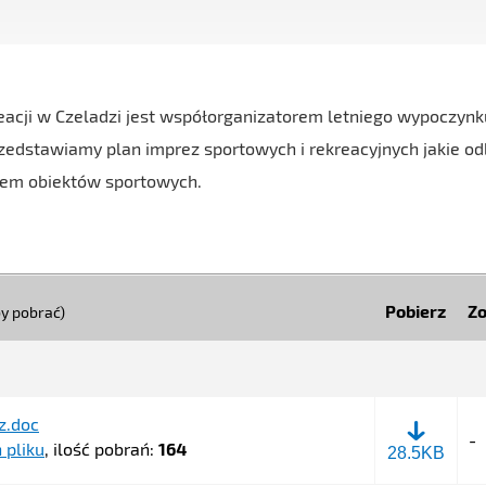
reacji w Czeladzi jest współorganizatorem letniego wypoczynk
przedstawiamy plan imprez sportowych i rekreacyjnych jakie o
niem obiektów sportowych.
Pobierz
Z
aby pobrać)
z.doc
-
 pliku
, ilość pobrań:
164
Harmonogra
28.5KB
imprez.doc