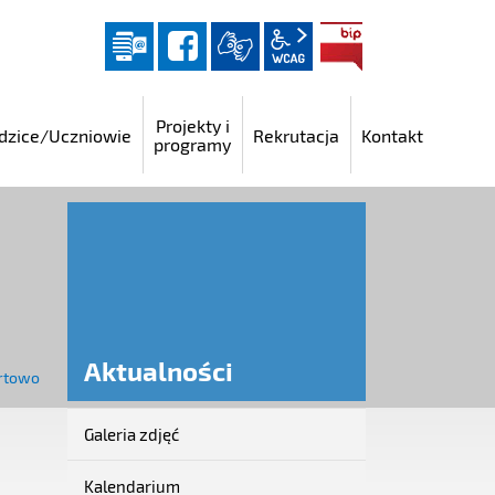
Dziennik elektroniczny
facebook
wcag2.1
BIP
Projekty i
dzice/Uczniowie
Rekrutacja
Kontakt
programy
Aktualności
rtowo
Galeria zdjęć
Aktualności
Kalendarium