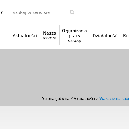
szukaj
 4
Organizacja
Nasza
Aktualności
pracy
Działalność
Ro
szkoła
szkoły
Strona główna
/
Aktualności
/
Wakacje na spo