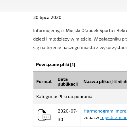
30 lipca 2020
Informujemy, iż Miejski Ośrodek Sportu i Rek
dzieci i młodzieży w mieście. W załączniku 
się na terenie naszego miasta z wykorzysta
Kategoria:
Powiązane pliki
[1]
Data
Format
Nazwa pliku
(kliknij 
publikacji
Kategoria: Pliki do pobrania
2020-07-
Harmonogram impre
zobacz:
rejestr zmian
doc
30