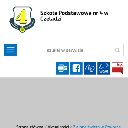
Szkoła Podstawowa nr 4 w
Czeladzi
szukaj
Dziennik elektroniczny
facebook
wcag2.1
Strona główna
/
Aktualności
/
Zielone święto w Czwórce