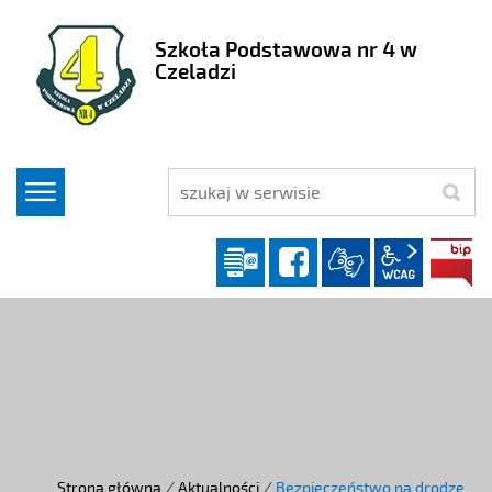
Szkoła Podstawowa nr 4 w
Czeladzi
szukaj
Dziennik elektroniczny
facebook
wcag2.1
Strona główna
/
Aktualności
/
Bezpieczeństwo na drodze